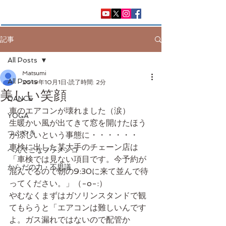
記事
All Posts
Matsumi
All Posts
2019年10月1日
読了時間: 2分
美しい笑顔
DANCE
車のエアコンが壊れました（涙）
YOGA
生暖かい風が出てきて窓を開けたほう
つぶやき
が涼しいという事態に・・・・・・
車検に出した某大手のチェーン店は
へんてこなフラメンコ
「車検では見ない項目です。今予約が
からだの力・不思議
混んでるので朝の9:30に来て並んで待
ってください。」（-o-:）
やむなくまずはガソリンスタンドで観
てもらうと「エアコンは難しいんです
よ。ガス漏れではないので配管か