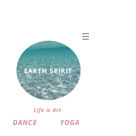
EARTH SPIRIT
Life is Art
DANCE
YOGA