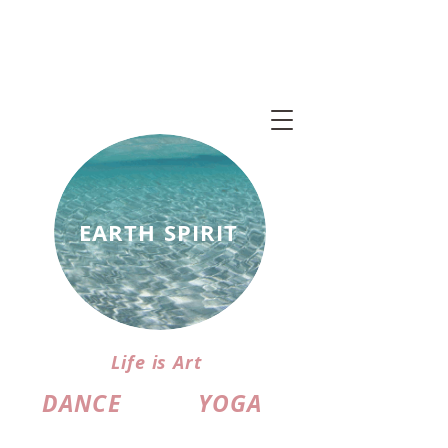
EARTH SPIRIT
Life is Art
DANCE
YOGA