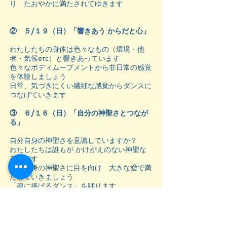
り たおやかに満たされてゆきます
② ５/１９（日）「響きあう からだと心」
わたしたちの身体は色々なもの（環境・他
者・気候etc）と響きあっています
色々なボディムーブメントから非日常の感覚
を体験しましょう
日常、気づきにくい繊細な感覚からダンスに
つなげていきます
③ ６/１６（日）「自分の神聖さとつなが
る」
自分自身の神聖さを意識していますか？
わたしたちは誰もが かけがえのない神聖な
存在です
自分自身の神聖さに目を向け 大きな愛で満
たしていきましょう
「魂に捧げるダンス」を踊ります
時間
：１０～１２：３０（シェアリング・テ
ィータイム付き） 定員：６名