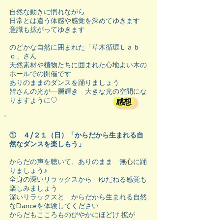
自然な動きに慣れながら
日常とは違う体感や感覚を深めてゆきます
意識も拡がってゆきます
のどかな自然に囲まれた「草木循環Ｌａｂ
ｏ」さん
天然素材や植物たちに囲まれた心地よい木の
ホールでの開催です
ありのままのダンスを踊りましょう
皆さんの光が一層輝き 大きな光の空間にな
りますように♡
感想
① ４/２１（日）「からだから生まれる自
然なダンスを楽しもう」
からだの声を聴いて、ありのまま 無心に踊
りましょう♪
全身の深いリラックスから ゆだねる感覚も
楽しみましょう
深いリラックスと からだから生まれる自然
なDanceを体験してください
からだもこころものびやかにほどけ 拡が