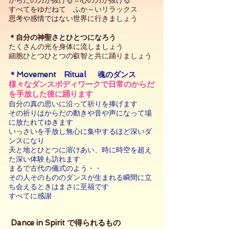
からだの力が抜ける＝心の力が抜ける
すべてをゆだねて
ふか～いリラックス
思考や感情ではない世界に行きましょう
＊自分の神聖さとひとつになろう
たくさんの光を身体に流しましょう
細胞ひとつひとつの叡智と共に踊りましょう
＊Movement Ritual 魂のダンス​
様々なダンス
ボディワークで日常のからだ
を手放した後に踊ります
自分の真の思いに沿って祈りを捧げます
その祈りはからだの動きや音や声になって場
に放たれてゆきます
いっさいを手放し無心に集中するほど深いダ
ンスになり
天と地とひとつに溶けあい、時に時空を超え
た深い体験も訪れます
まるで古代の儀式のよう・・
その人そのもののダンスが生まれる瞬間に立
ち会えるときはまさに至福です
すべてに感謝
Dance in Spirit
で得られるもの