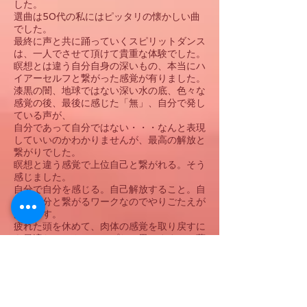
した。
選曲は50代の私にはピッタリの懐かしい曲
でした。
最終に声と共に踊っていくスピリットダンス
は、一人でさせて頂けて貴重な体験でした。
瞑想とは違う自分自身の深いもの、本当にハ
イアーセルフと繋がった感覚が有りました。
漆黒の闇、地球ではない深い水の底、色々な
感覚の後、最後に感じた「無」、自分で発し
ている声が、
自分であって自分ではない・・・なんと表現
していいのかわかりませんが、最高の解放と
繋がりでした。
瞑想と違う感覚で上位自己と繋がれる。そう
感じました。
自分で自分を感じる。自己解放すること。自
分で自分と繋がるワークなのでやりごたえが
あります。
疲れた頭を休めて、肉体の感覚を取り戻すに
も最適なワークショップだと思います。
お薦
めです。
＊
何度か参加させて頂いています。いつもと
ても体が楽に軽くなります。このワーク大好