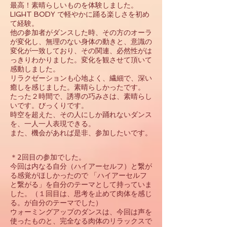
最高！素晴らしいものを体験しました。
LIGHT BODY で軽やかに踊る楽しさを初め
て経験。
他の参加者がダンスした時、その方のオーラ
が変化し、無理のない身体の動きと、
意識の
変化が一致しており、その関連、必然性がは
っきりわかりました。
変化を観させて頂いて
感動しました。
リラクゼーションも心地よく、繊細で、深い
癒しを感じました。素晴らしかったです。
たった２時間で、誘導の巧みさは、素晴らし
いです。びっくりです。
時空を超えた、その人にしか踊れないダンス
を、一人一人表現できる。
また、機会があれば是非、参加したいです。
＊
2回目の参加でした。
今回は内なる自分（ハイアーセルフ）と繋が
る感覚がほしかったので
「ハイアーセルフ
と繋がる」を自分のテーマとして持っていま
した。（１回目は、思考を止めて肉体を感じ
る。が自分のテーマでした）
ウォーミングアップのダンスは、今回は声を
使ったものと、完全なる肉体のリラックスで