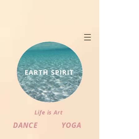
EARTH SPIRIT
Life is Art
DANCE
YOGA