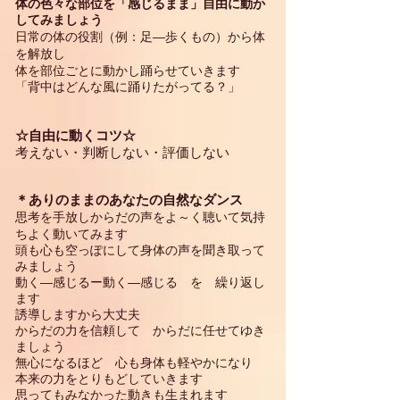
体の色々な部位を「感じるまま」自由に動か
してみましょう
日常の体の役割（例：足―歩くもの）から体
を解放し
体を部位ごとに動かし踊らせていきます
「背中はどんな風に踊りたがってる？」
☆自由に動くコツ☆
考えない・判断しない・評価しない
＊ありのままのあなたの自然なダンス
思考を手
放しからだの声をよ～く聴いて気持
ちよく動いてみます
頭も心も空っぽにして身体の声を聞き取って
みましょう
動く―感じるー動く―感じる を 繰り返し
ます
誘導しますから大丈夫
からだの力を信頼して からだに任せてゆき
ましょう
無心になるほど 心も身体も軽やかになり
本来の力をとりもどしていきます
思ってもみなかった動きも生まれます