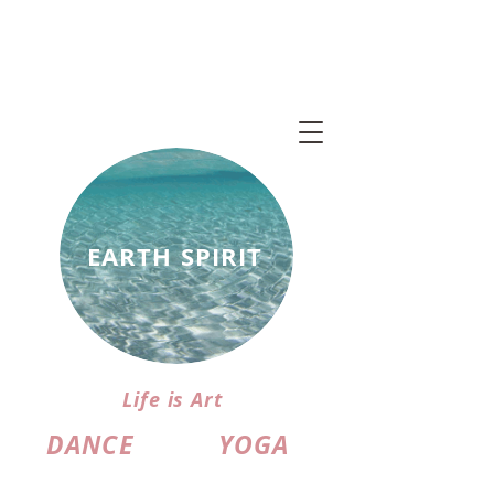
EARTH SPIRIT
Life is Art
DANCE
YOGA