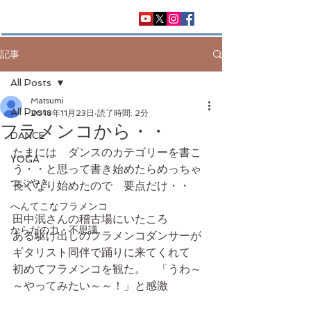
記事
All Posts
Matsumi
All Posts
2018年11月23日
読了時間: 2分
フラメンコから・・
DANCE
たまには　ダンスのカテゴリーを書こ
YOGA
う・・と思って書き始めたらめっちゃ
つぶやき
長くなり始めたので　要点だけ・・
へんてこなフラメンコ
田中泯さんの稽古場にいたころ　
からだの力・不思議
ある駆け出しのフラメンコダンサーが
ギタリスト同伴で踊りに来てくれて
初めてフラメンコを観た。　「うわ～
～やってみたい～～！」と感激